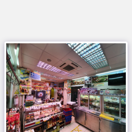
Το Ρεμέτζο - KAPETANIOS BROS