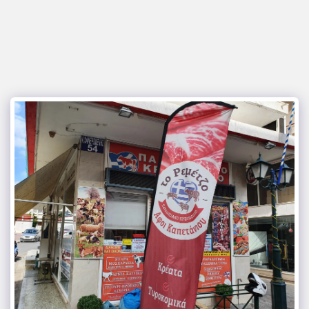
Το Ρεμέτζο - KAPETANIOS BROS